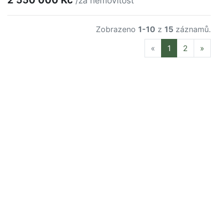
/za nemovitost
Zobrazeno
1-10
z
15
záznamů.
Previous
Nex
«
1
2
»