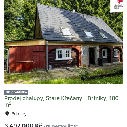
3D prohlídka
Prodej chalupy, Staré Křečany - Brtníky, 180
2
m
Brtníky
3 497 000 Kč
/za nemovitost