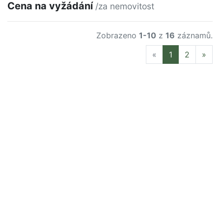
Cena na vyžádání
/za nemovitost
Zobrazeno
1-10
z
16
záznamů.
Previous
Nex
«
1
2
»