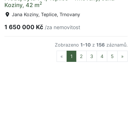
2
Koziny, 42 m
Jana Koziny, Teplice, Trnovany
1 650 000 Kč
/za nemovitost
Zobrazeno
1-10
z
156
záznamů.
Previous
Nex
«
1
2
3
4
5
»