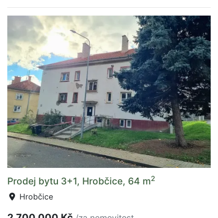
2
Prodej bytu 3+1, Hrobčice, 64 m
Hrobčice
2 700 000 Kč
/za nemovitost