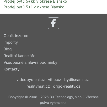
Prodej bytů 5+kk v okrese Blansko
Prodej bytů 5+1 v okrese Blansko
Ceník inzerce
Importy
Blog
Realitní kanceláře
Všeobecné smluvní podmínky
Kontakty
videobydleni.cz
vitio.cz
bydlisnami.cz
realitymat.cz
origo-reality.cz
Copyright © 2008 - 2026 B3 Technology, s.r.o. | Všechna
práva vyhrazena.