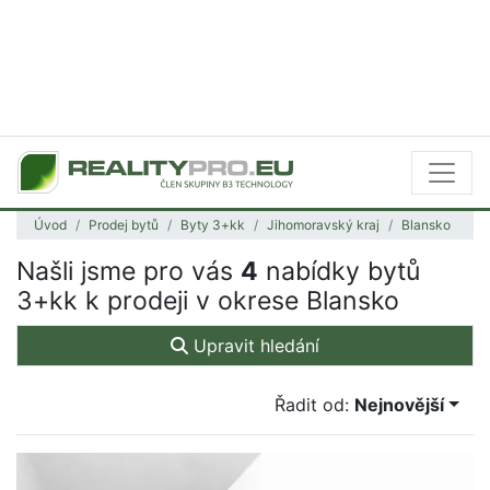
Úvod
Prodej bytů
Byty 3+kk
Jihomoravský kraj
Blansko
Našli jsme pro vás
4
nabídky bytů
3+kk k prodeji v okrese Blansko
Upravit hledání
Řadit od:
Nejnovější