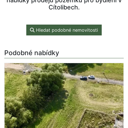
nabídky prodejů pozemků pro bydlení v
Cítolibech.
Hledat podobné nemovitosti
Podobné nabídky