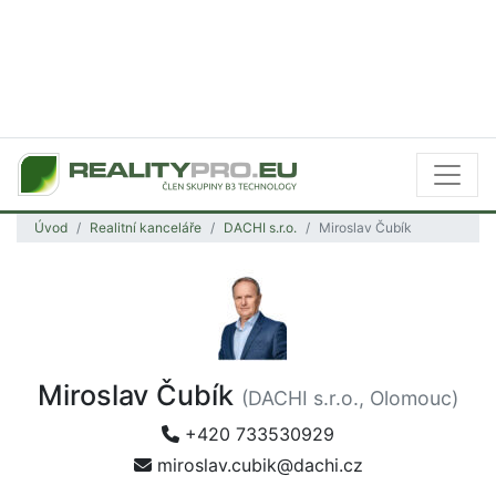
Úvod
Realitní kanceláře
DACHI s.r.o.
Miroslav Čubík
Miroslav Čubík
(DACHI s.r.o., Olomouc)
+420 733530929
miroslav.cubik@dachi.cz