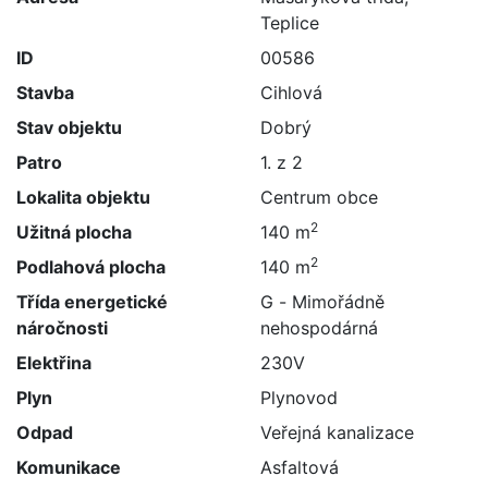
Teplice
ID
00586
Stavba
Cihlová
Stav objektu
Dobrý
Patro
1. z 2
Lokalita objektu
Centrum obce
2
Užitná plocha
140 m
2
Podlahová plocha
140 m
Třída energetické
G - Mimořádně
náročnosti
nehospodárná
Elektřina
230V
Plyn
Plynovod
Odpad
Veřejná kanalizace
Komunikace
Asfaltová