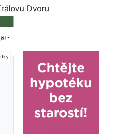
rálovu Dvoru
jší
ídky