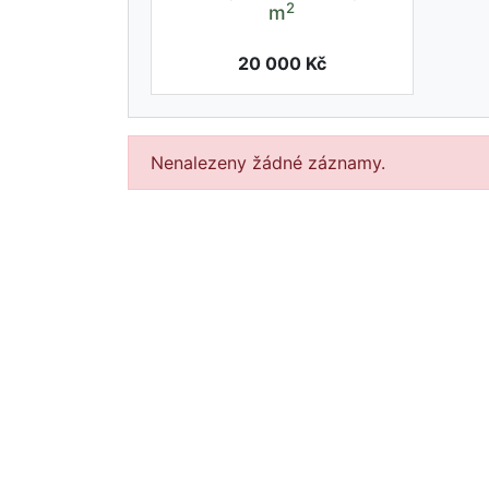
2
m
20 000 Kč
Nenalezeny žádné záznamy.