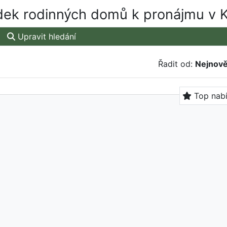
ek rodinných domů k pronájmu v K
Upravit hledání
Řadit od:
Nejnově
Top nab