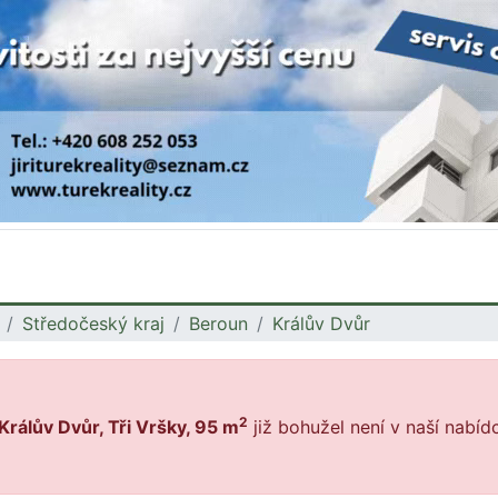
Středočeský kraj
Beroun
Králův Dvůr
2
rálův Dvůr, Tři Vršky, 95 m
již bohužel není v naší nabíd