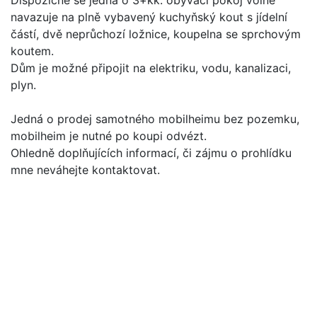
Dispozičně se jedná o 3+kk: obývací pokoj volně
navazuje na plně vybavený kuchyňský kout s jídelní
částí, dvě neprůchozí ložnice, koupelna se sprchovým
koutem.
Dům je možné připojit na elektriku, vodu, kanalizaci,
plyn.
Jedná o prodej samotného mobilheimu bez pozemku,
mobilheim je nutné po koupi odvézt.
Ohledně doplňujících informací, či zájmu o prohlídku
mne neváhejte kontaktovat.