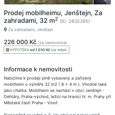
Prodej mobilheimu, Jenštejn, Za
2
zahradami, 32 m
(ID: 2832395)
Za zahradami, Jenštejn
226 000 Kč
/za nemovitost
HYPOTÉKA
od 1 010 Kč
/za měsíc
Informace k nemovitosti
Nabízíme k prodeji plně vybavený a zařízený
mobilheim o výměře 32 m2 ( 8 x 4 m ). Vhodné také
jako chatka. Mobilheim se nachází v obci Jenštejn -
Dehtáry, Praha-východ, ležící na hranici hl. m. Prahy při
Městské části Praha - Vinoř.