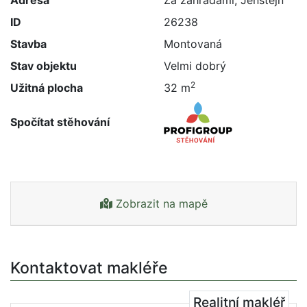
Adresa
Za zahradami, Jenštejn
ID
26238
Stavba
Montovaná
Stav objektu
Velmi dobrý
2
Užitná plocha
32 m
Spočítat stěhování
Zobrazit na mapě
Kontaktovat makléře
Realitní makléř