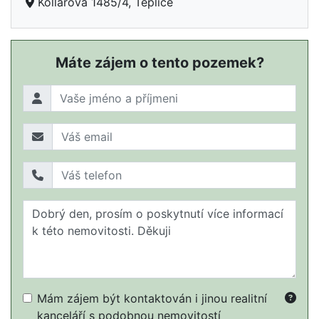
Kollárova 1485/4, Teplice
Máte zájem o tento pozemek?
Mám zájem být kontaktován i jinou realitní
kanceláří s podobnou nemovitostí