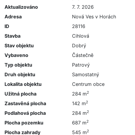
Aktualizováno
7. 7. 2026
Adresa
Nová Ves v Horách
ID
28116
Stavba
Cihlová
Stav objektu
Dobrý
Vybaveno
Částečně
Typ objektu
Patrový
Druh objektu
Samostatný
Lokalita objektu
Centrum obce
2
Užitná plocha
284 m
2
Zastavěná plocha
142 m
2
Podlahová plocha
284 m
2
Plocha pozemku
687 m
2
Plocha zahrady
545 m