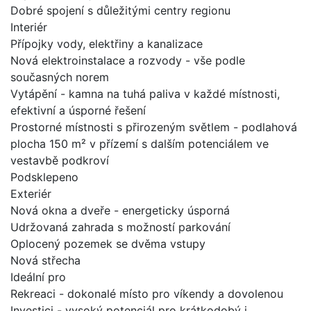
Dobré spojení s důležitými centry regionu
Interiér
Přípojky vody, elektřiny a kanalizace
Nová elektroinstalace a rozvody - vše podle
současných norem
Vytápění - kamna na tuhá paliva v každé místnosti,
efektivní a úsporné řešení
Prostorné místnosti s přirozeným světlem - podlahová
plocha 150 m² v přízemí s dalším potenciálem ve
vestavbě podkroví
Podsklepeno
Exteriér
Nová okna a dveře - energeticky úsporná
Udržovaná zahrada s možností parkování
Oplocený pozemek se dvěma vstupy
Nová střecha
Ideální pro
Rekreaci - dokonalé místo pro víkendy a dovolenou
Investici - vysoký potenciál pro krátkodobý i