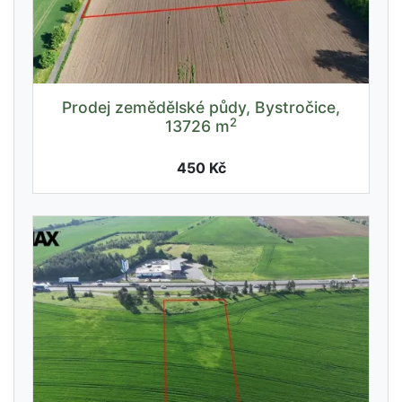
Prodej zemědělské půdy, Bystročice,
2
13726 m
450 Kč