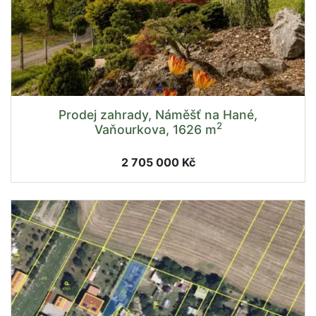
Prodej zahrady, Náměšť na Hané,
2
Vaňourkova, 1626 m
2 705 000 Kč