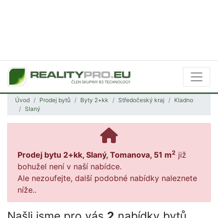
Úvod
Prodej bytů
Byty 2+kk
Středočeský kraj
Kladno
Slaný
2
Prodej bytu 2+kk, Slaný, Tomanova, 51 m
již
bohužel není v naší nabídce.
Ale nezoufejte, další podobné nabídky naleznete
níže..
Našli jsme pro vás
2
nabídky bytů