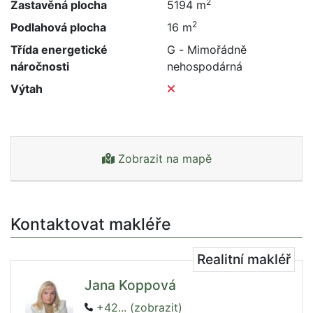
2
Zastavěná plocha
5194 m
2
Podlahová plocha
16 m
Třída energetické
G - Mimořádně
náročnosti
nehospodárná
Výtah
Zobrazit na mapě
Kontaktovat makléře
Realitní makléř
Jana Koppová
+42... (zobrazit)