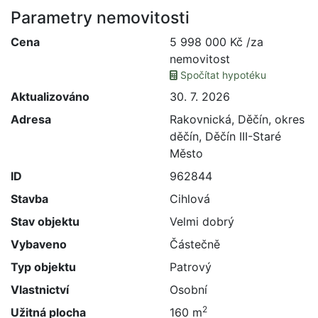
Parametry nemovitosti
Cena
5 998 000 Kč /za
nemovitost
Spočítat hypotéku
Aktualizováno
30. 7. 2026
Adresa
Rakovnická, Děčín, okres
děčín, Děčín III-Staré
Město
ID
962844
Stavba
Cihlová
Stav objektu
Velmi dobrý
Vybaveno
Částečně
Typ objektu
Patrový
Vlastnictví
Osobní
2
Užitná plocha
160 m