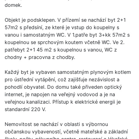
domek.
Objekt je podsklepen. V přízemí se nachází byt 2+1
57m2 s předsíní, ze které je vstup do koupelny s
vanou i samostatným WC. V 1.patře byt 3+kk 57m2 s
koupelnou se sprchovým koutem včetně WC. Ve 2.
patřebyt 2+1 45 m2 s koupelnou s vanou, WC z
chodny + pracovna z chodby.
Každý byt je vybaven samostatným plynovým kotlem
pro ústřední vytápění, což zajišťuje nezávislost a
pohodlí obyvatel. Do domu také přiveden optický
internet, je napojen na veřejný vodovod a je na
veřejnou kanalizaci. Přístup k elektrické energii je
standardní 220 V.
Nemovitost se nachází v oblasti s výbornou
občanskou vybaveností, včetně mateřské a základní
školy, pošty, nákupního centra, restaurací a lékařské