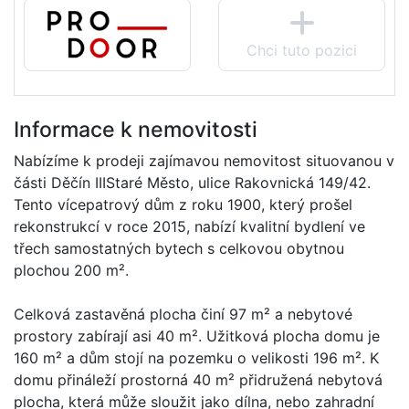
Chci tuto pozici
Informace k nemovitosti
Nabízíme k prodeji zajímavou nemovitost situovanou v
části Děčín IIIStaré Město, ulice Rakovnická 149/42.
Tento vícepatrový dům z roku 1900, který prošel
rekonstrukcí v roce 2015, nabízí kvalitní bydlení ve
třech samostatných bytech s celkovou obytnou
plochou 200 m².
Celková zastavěná plocha činí 97 m² a nebytové
prostory zabírají asi 40 m². Užitková plocha domu je
160 m² a dům stojí na pozemku o velikosti 196 m². K
domu přináleží prostorná 40 m² přidružená nebytová
plocha, která může sloužit jako dílna, nebo zahradní