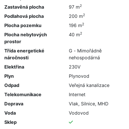
2
Zastavěná plocha
97 m
2
Podlahová plocha
200 m
2
Plocha pozemku
196 m
2
Plocha nebytových
40 m
prostor
Třída energetické
G - Mimořádně
náročnosti
nehospodárná
Elektřina
230V
Plyn
Plynovod
Odpad
Veřejná kanalizace
Telekomunikace
Internet
Doprava
Vlak, Silnice, MHD
Voda
Vodovod
Sklep