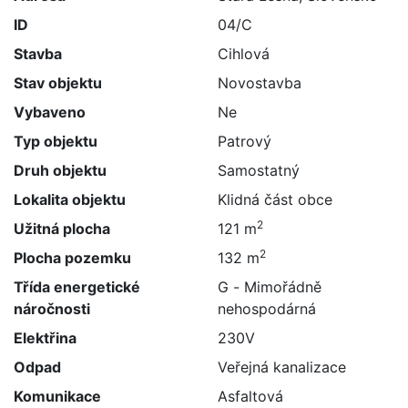
ID
04/C
Stavba
Cihlová
Stav objektu
Novostavba
Vybaveno
Ne
Typ objektu
Patrový
Druh objektu
Samostatný
Lokalita objektu
Klidná část obce
2
Užitná plocha
121 m
2
Plocha pozemku
132 m
Třída energetické
G - Mimořádně
náročnosti
nehospodárná
Elektřina
230V
Odpad
Veřejná kanalizace
Komunikace
Asfaltová