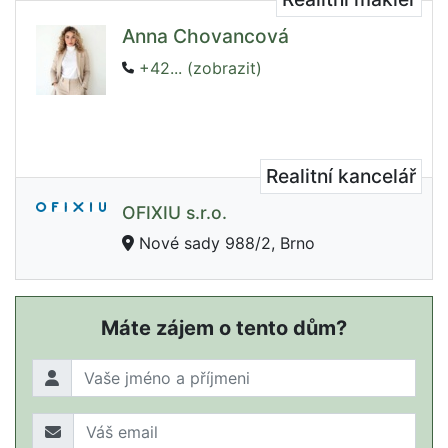
Anna Chovancová
+42... (zobrazit)
Realitní kancelář
OFIXIU s.r.o.
Nové sady 988/2, Brno
Máte zájem o tento dům?