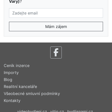
Vary)
?
Mám zájem
Ceník inzerce
Importy
Blog
Realitní kanceláře
Všeobecné smluvní podmínky
Kontakty
videobydleni.cz
vitio.cz
bydlisnami.cz