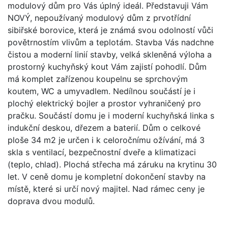
modulový dům pro Vás úplný ideál. Představuji Vám
NOVÝ, nepoužívaný modulový dům z prvotřídní
sibiřské borovice, která je známá svou odolností vůči
povětrnostím vlivům a teplotám. Stavba Vás nadchne
čistou a moderní linií stavby, velká skleněná výloha a
prostorný kuchyňský kout Vám zajistí pohodlí. Dům
má komplet zařízenou koupelnu se sprchovým
koutem, WC a umyvadlem. Nedílnou součástí je i
plochý elektrický bojler a prostor vyhraničený pro
pračku. Součástí domu je i moderní kuchyňská linka s
indukční deskou, dřezem a baterií. Dům o celkové
ploše 34 m2 je určen i k celoročnímu ožívání, má 3
skla s ventilací, bezpečnostní dveře a klimatizaci
(teplo, chlad). Plochá střecha má záruku na krytinu 30
let. V ceně domu je kompletní dokončení stavby na
místě, které si určí nový majitel. Nad rámec ceny je
doprava dvou modulů.