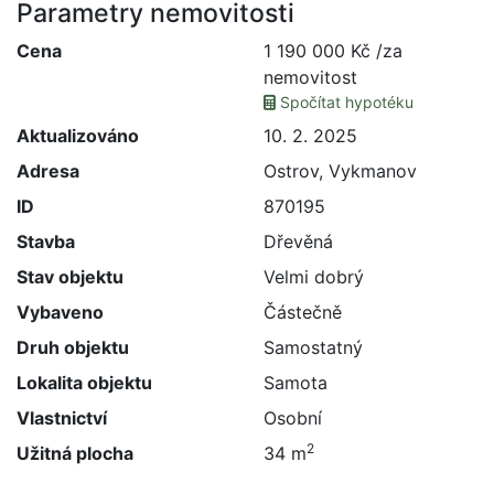
Parametry nemovitosti
Cena
1 190 000 Kč /za
nemovitost
Spočítat hypotéku
Aktualizováno
10. 2. 2025
Adresa
Ostrov, Vykmanov
ID
870195
Stavba
Dřevěná
Stav objektu
Velmi dobrý
Vybaveno
Částečně
Druh objektu
Samostatný
Lokalita objektu
Samota
Vlastnictví
Osobní
2
Užitná plocha
34 m