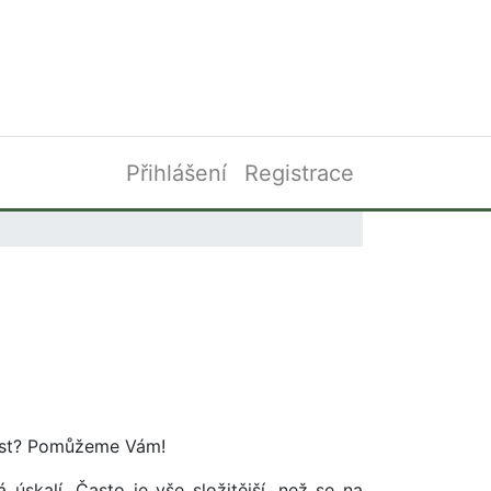
Přihlášení
Registrace
tost? Pomůžeme Vám!
úskalí. Často je vše složitější, než se na