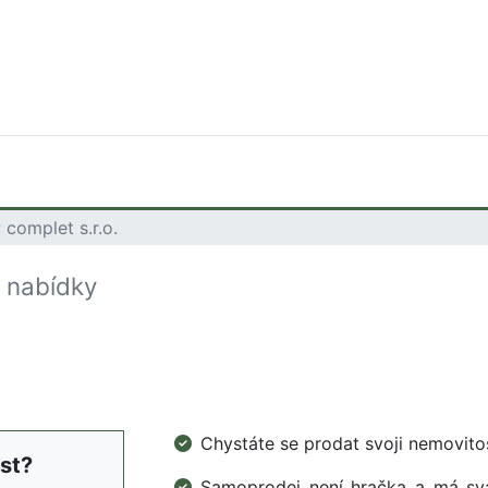
 complet s.r.o.
 nabídky
Chystáte se prodat svoji nemovi
st?
Samoprodej není hračka a má svá 