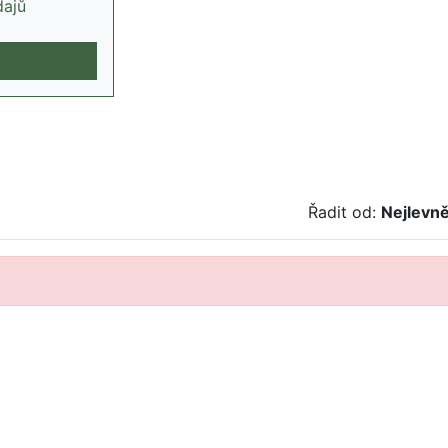
dajů
Řadit od:
Nejlevně